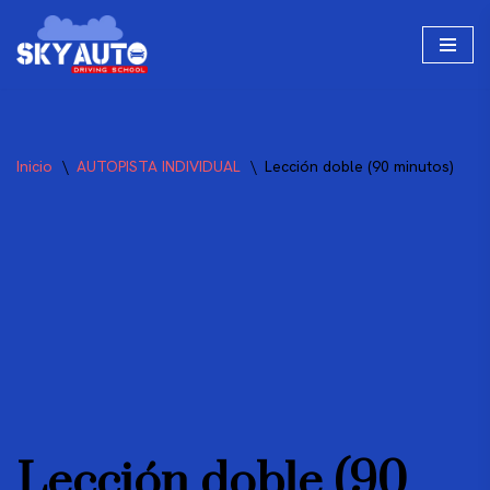
Saltar
al
contenido
Inicio
\
AUTOPISTA INDIVIDUAL
\
Lección doble (90 minutos)
Lección doble (90