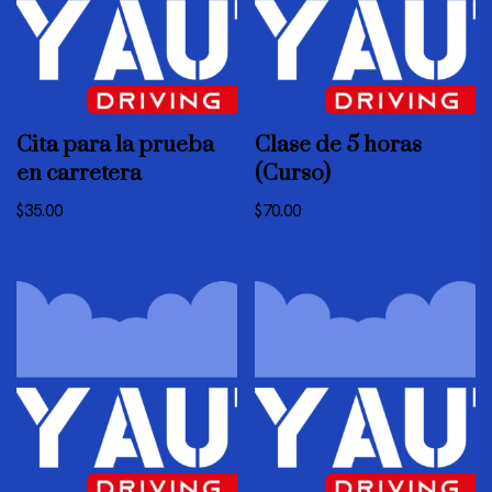
Cita para la prueba
Clase de 5 horas
en carretera
(Curso)
$
35.00
$
70.00