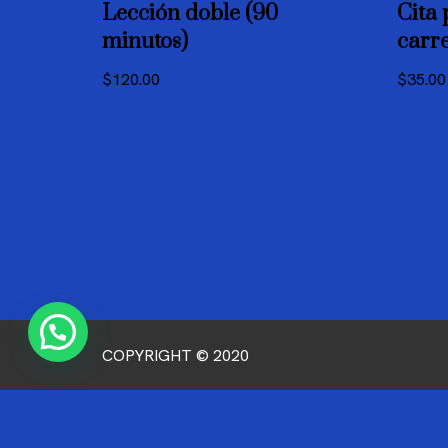
Lección doble (90
Cita 
minutos)
carr
$
120.00
$
35.00
COPYRIGHT © 2020