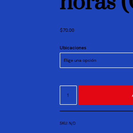
horas (
$
70.00
Ubicaciones
SKU:
N/D