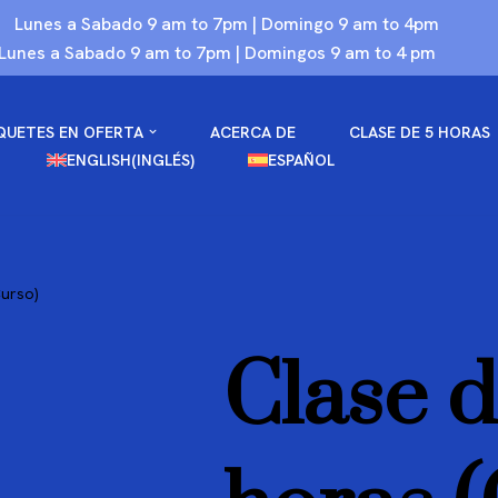
Lunes a Sabado 9 am to 7pm | Domingo 9 am to 4pm
Lunes a Sabado 9 am to 7pm | Domingos 9 am to 4 pm
QUETES EN OFERTA
ACERCA DE
CLASE DE 5 HORAS
ENGLISH
(
INGLÉS
)
ESPAÑOL
Curso)
Clase d