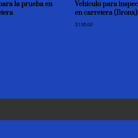
para la prueba en
Vehículo para inspe
etera
en carretera (Bronx)
$
135.00
English
(
Inglés
)
Español